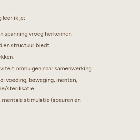
leer ik je:
 en spanning vroeg herkennen.
id en structuur biedt.
ekken.
siviteit ombuigen naar samenwerking.
id: voeding, beweging, inenten,
/sterilisatie.
mentale stimulatie (speuren en