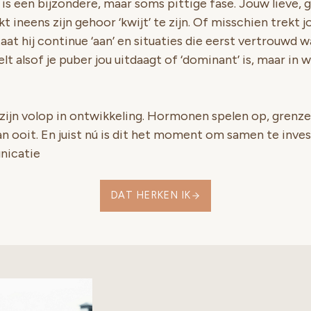
 is een bijzondere, maar soms pittige fase. Jouw lieve
t ineens zijn gehoor ‘kwijt’ te zijn. Of misschien trekt j
taat hij continue ‘aan’ en situaties die eerst vertrouwd w
t alsof je puber jou uitdaagt of ‘dominant’ is, maar in we
 zijn volop in ontwikkeling. Hormonen spelen op, grenz
dan ooit. En juist nú is dit het moment om samen te inve
nicatie
DAT HERKEN IK