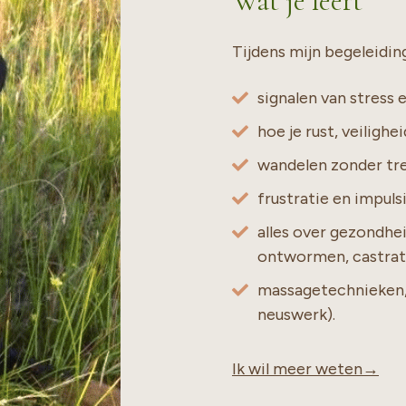
Wat je leert
Tijdens mijn begeleiding 
signalen van stress
hoe je rust, veilighe
wandelen zonder tr
frustratie en impul
alles over gezondhe
ontwormen, castratie
massagetechnieken, 
neuswerk).
Ik wil meer weten→