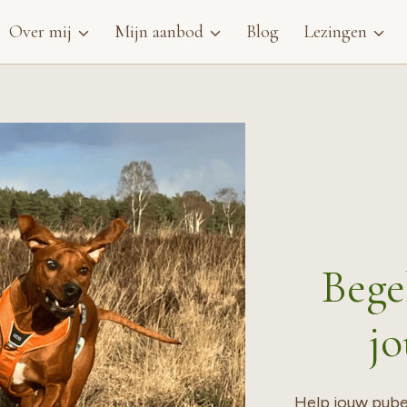
Over mij
Mijn aanbod
Blog
Lezingen
Bege
j
Help jouw pube