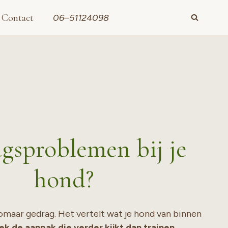
Contact
06–51124098
gsproblemen bij je
hond?
omaar gedrag. Het vertelt wat je hond van binnen
k de aanpak die verder kijkt dan trainen.