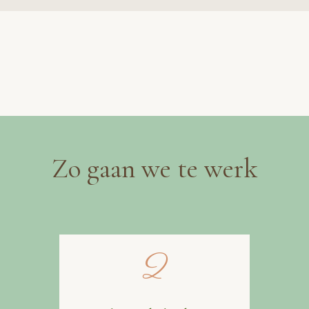
Zo gaan we te werk
2