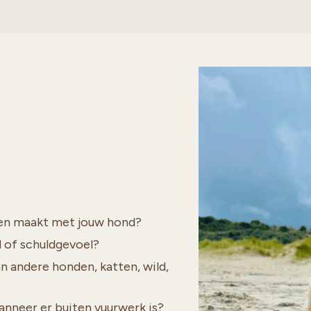
gen maakt met jouw hond?
jd of schuldgevoel?
an andere honden, katten, wild,
u wanneer er buiten vuurwerk is?